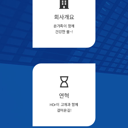
회사개요
온가족이 함께
건강한 물~!
연혁
HDr이 고개과 함께
걸어온길!